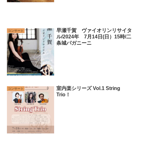
早瀬千賀 ヴァイオリンリサイタ
コンサート
ル/2024年 7月14日(日）15時/二
条城パガニーニ
室内楽シリーズ Vol.1 String
コンサート
Trio！