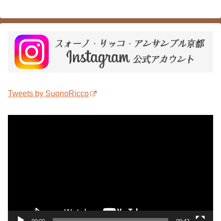
Tweets by SuonoRicco
動
画
プ
レ
ー
ヤ
ー
00:00
09:42